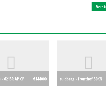
Verst
 - 6215R AP CP
€144000
zuidberg - fronthef 50KN