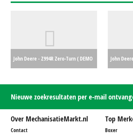
John Deere - Z994R Zero-Turn ( DEMO
John Deere
)
€19695
pers+wikk
Nieuwe zoekresultaten per e-mail ontvan
Over MechanisatieMarkt.nl
Top Merk
Contact
Boxer