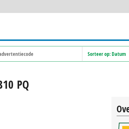
810 PQ
Ove