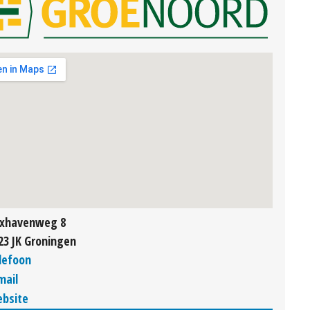
xhavenweg 8
23 JK Groningen
lefoon
mail
bsite