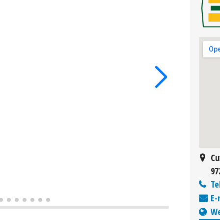
Cu
97
Te
E-
We