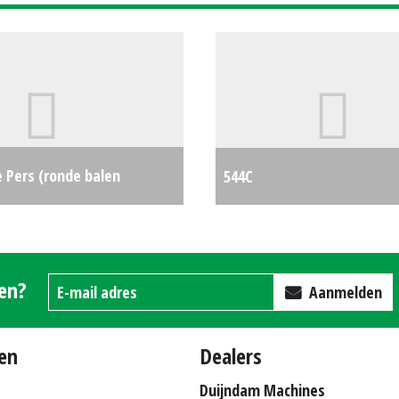
 Pers (ronde balen
544C
el) 592 (WD) #28314
€0
gen?
Aanmelden
en
Dealers
Duijndam Machines