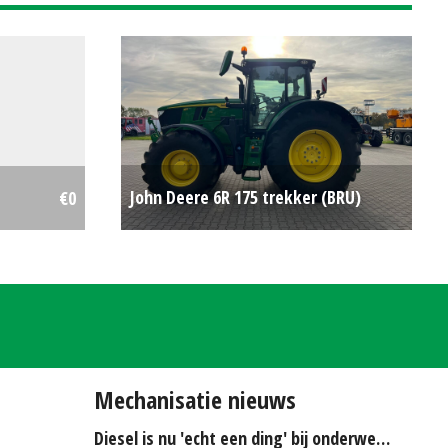
John Deere 6R 175 trekker (BRU)
€0
#708889
€0
Mechanisatie nieuws
Diesel is nu 'echt een ding' bij onderwerken