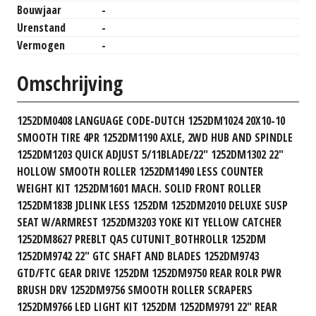
Bouwjaar
-
Urenstand
-
Vermogen
-
Omschrijving
1252DM0408 LANGUAGE CODE-DUTCH 1252DM1024 20X10-10
SMOOTH TIRE 4PR 1252DM1190 AXLE, 2WD HUB AND SPINDLE
1252DM1203 QUICK ADJUST 5/11BLADE/22" 1252DM1302 22"
HOLLOW SMOOTH ROLLER 1252DM1490 LESS COUNTER
WEIGHT KIT 1252DM1601 MACH. SOLID FRONT ROLLER
1252DM183B JDLINK LESS 1252DM 1252DM2010 DELUXE SUSP
SEAT W/ARMREST 1252DM3203 YOKE KIT YELLOW CATCHER
1252DM8627 PREBLT QA5 CUTUNIT_BOTHROLLR 1252DM
1252DM9742 22" GTC SHAFT AND BLADES 1252DM9743
GTD/FTC GEAR DRIVE 1252DM 1252DM9750 REAR ROLR PWR
BRUSH DRV 1252DM9756 SMOOTH ROLLER SCRAPERS
1252DM9766 LED LIGHT KIT 1252DM 1252DM9791 22" REAR