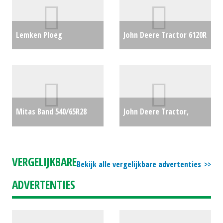
Lemken Ploeg
John Deere Tractor 6120R
Varitansanit 8 7 schaar
(MD) #63072
€0
(6+1) ploeg (HA) #27770
€0
Mitas Band 540/65R28
John Deere Tractor,
(SB) #21607
€900
compact 3025E (RL)
#31258
€0
VERGELIJKBARE
Bekijk alle vergelijkbare advertenties
ADVERTENTIES