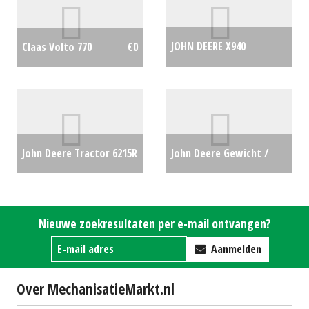
JOHN DEERE X940
Claas Volto 770
€0
COMPACTTREKKER (BRU)
#694554
€0
John Deere Tractor 6215R
John Deere Gewicht /
(SB) #26569
€0
Wielgewichten 1150 KG
wielgewichten 10 gaats
Nieuwe zoekresultaten per e-mail ontvangen?
(MM) #690658
€0
Aanmelden
Over MechanisatieMarkt.nl