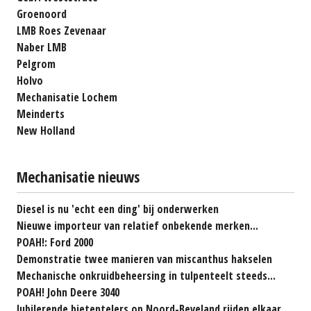
Groenoord
LMB Roes Zevenaar
Naber LMB
Pelgrom
Holvo
Mechanisatie Lochem
Meinderts
New Holland
Mechanisatie nieuws
Diesel is nu 'echt een ding' bij onderwerken
Nieuwe importeur van relatief onbekende merken...
POAH!: Ford 2000
Demonstratie twee manieren van miscanthus hakselen
Mechanische onkruidbeheersing in tulpenteelt steeds...
POAH! John Deere 3040
Jubilerende bietentelers op Noord-Beveland rijden elkaar...