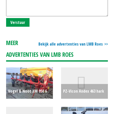
Verstuur
MEER
Bekijk alle advertenties van LMB Roes
ADVERTENTIES VAN LMB ROES
Vogel & Noot XM 950 6
PZ-Vicon Andex 463 hark
SCHAAR WENTELPLOEG
€0
€12500