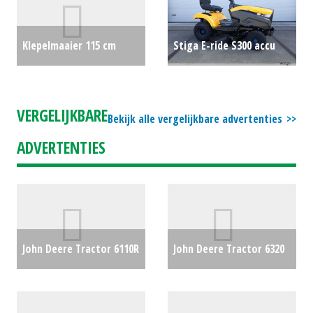
Klepelmaaier 115 cm
Stiga E-ride S300 accu
€1400
gazonmaaier - zitmaaier
€3295
VERGELIJKBARE
Bekijk alle vergelijkbare advertenties
ADVERTENTIES
John Deere Tractor 6110R
John Deere Tractor 6320
(HA) #27782
€0
(BV) #23987
€27500