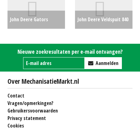
John Deere Gators
John Deere Veldspuit 840
transporters HPX815E
4000 Ltr / 39 mtr (SB)
(WD) #28511
€22750
#20754
€22000
Nieuwe zoekresultaten per e-mail ontvangen?
Aanmelden
Over MechanisatieMarkt.nl
Contact
Vragen/opmerkingen?
Gebruikersvoorwaarden
Privacy statement
Cookies