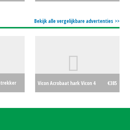
€0
#35880
€1699
Bekijk alle vergelijkbare advertenties
ntrekker
Vicon Acrobaat hark Vicon 4
€385
€5247