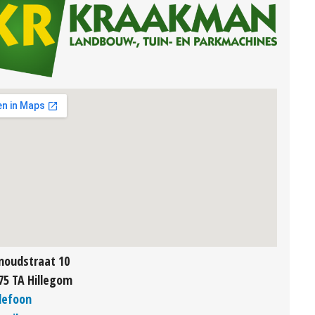
noudstraat 10
75 TA Hillegom
lefoon