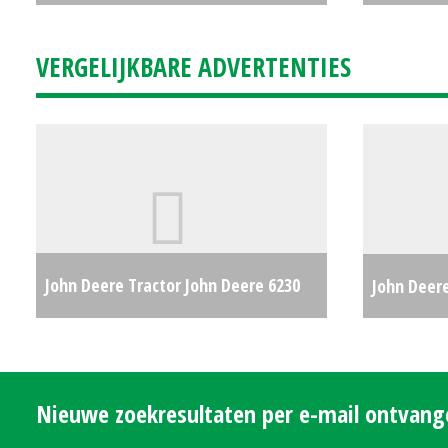
X300R (HA) #23437
€3000
#30077
VERGELIJKBARE ADVERTENTIES
John Deere Tractor John Deere 6230
John Deer
Premium (MG) #26746
€0
Nieuwe zoekresultaten per e-mail ontvan