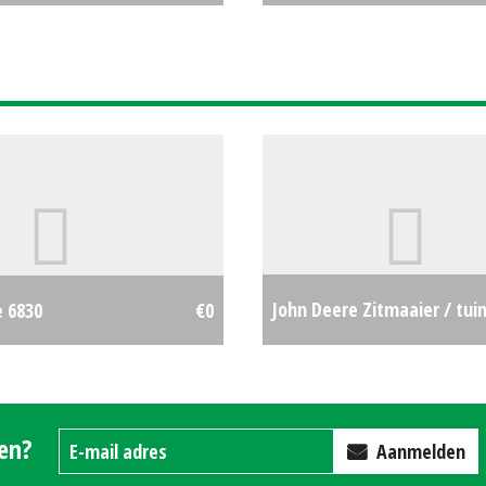
€0
2.3m (WD) #24493
John Deere Zitmaaier / tui
e 6830
€0
X167 (ZOB) #692193
gen?
Aanmelden