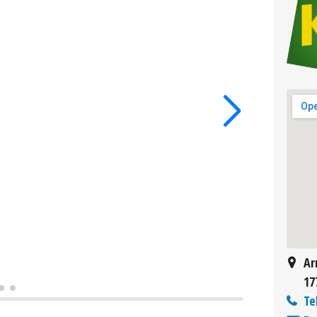
Ar
17
Te