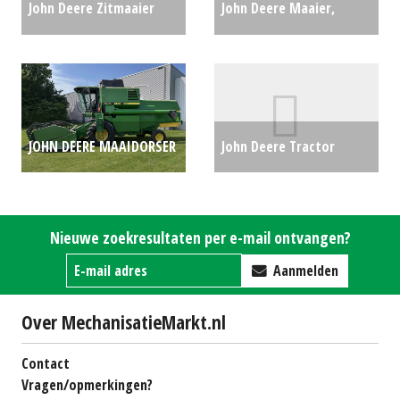
John Deere Zitmaaier
John Deere Maaier,
toebehoren Maaidekken
golfmaaier 8700 (HG)
(WD) #28393
€0
#75515
€0
JOHN DEERE MAAIDORSER
John Deere Tractor
1188 HYDRO (WOL)
6120M (NT) #22199
€0
#59233
€0
Nieuwe zoekresultaten per e-mail ontvangen?
Aanmelden
Over MechanisatieMarkt.nl
Contact
Vragen/opmerkingen?