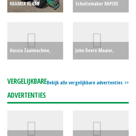
KRAMER KL43.8
Schuitemaker RAPIDE
WIELLADER (DAA) #27214
7.700S (MOL) #164129
€0
€0
Hassia Zaaimachine,
John Deere Maaier,
bieten EK-B06 (ES)
kooimaaier 2500E (WD)
#23147
€850
#24904
€3500
VERGELIJKBARE
Bekijk alle vergelijkbare advertenties
ADVERTENTIES