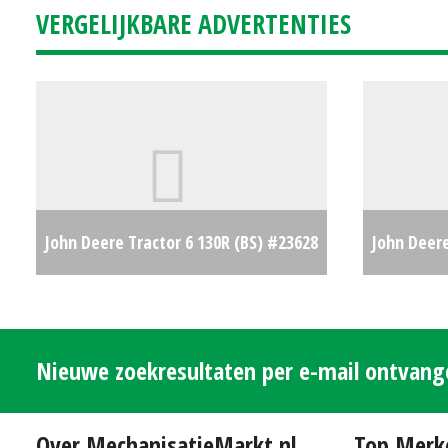
VERGELIJKBARE ADVERTENTIES
John Deere Tractor 6 130R (BS) #23628
John Deer
€79500
(SB) #242
Nieuwe zoekresultaten per e-mail ontvan
Over MechanisatieMarkt.nl
Top Merk