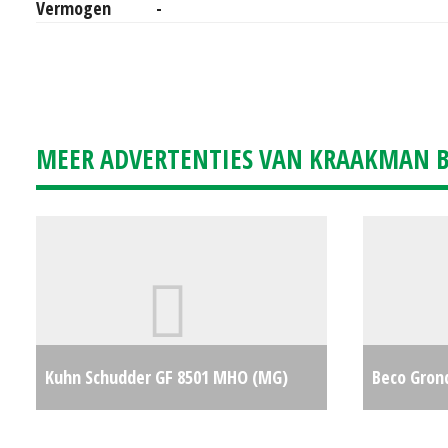
Vermogen
-
MEER ADVERTENTIES VAN KRAAKMAN B.
Kuhn Schudder GF 8501 MHO (MG)
Beco Gron
#28380
€6000
deuren in