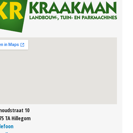
noudstraat 10
75 TA Hillegom
lefoon