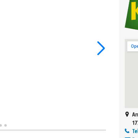
Ar
17
Te