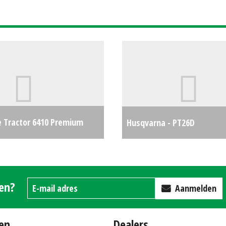
e Tractor 6410 Premium
Husqvarna - PT26D
57
€21500
gen?
Aanmelden
en
Dealers