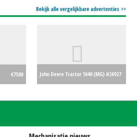
Bekijk alle vergelijkbare advertenties
John Deere Tractor 1640 (MG) #26927
€7500
€8500
Mechanisatie nieuws