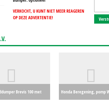
VERKOCHT, U KUNT NIET MEER REAGEREN
OP DEZE ADVERTENTIE!
Verst
V.
ddumper Brevis 100 met
Honda Beregening, pomp 
 klep (WD) #23555
€0
#65308