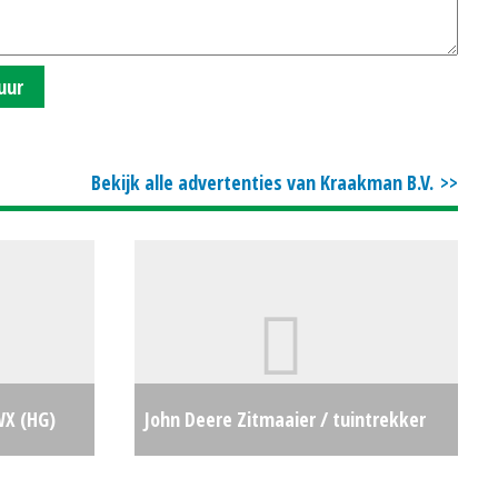
uur
Bekijk alle advertenties van Kraakman B.V.
WX (HG)
John Deere Zitmaaier / tuintrekker
€346
X350 (BS) #29361
€0