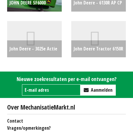
JOHN DEERE SF6000
John Deere - 6130R AP CP
ONTVANGER (BEN)
FH PTO
€0
#90274
€3075
John Deere - 3025e Actie
John Deere Tractor 6150R
tractor
€14900
(BV) #25787
€0
Nieuwe zoekresultaten per e-mail ontvangen?
Aanmelden
Over MechanisatieMarkt.nl
Contact
Vragen/opmerkingen?