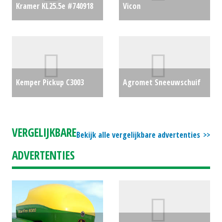
Kramer KL25.5e #740918
Vicon
€0
Kuilhapper/pelikaanhapper
LDM 35 UITKUILBAK (BS)
#24664
€2000
Kemper Pickup C3003
Agromet Sneeuwschuif
GRAS PICK-UP (LH)
250 (WD) #23161
€500
#25610
€0
VERGELIJKBARE
Bekijk alle vergelijkbare advertenties
ADVERTENTIES