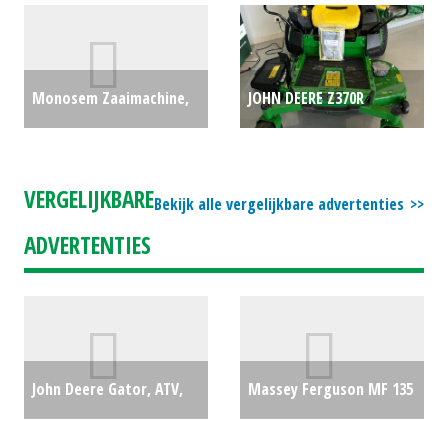
remmen (SB) #29464
€0
Monosem Zaaimachine,
JOHN DEERE Z370R
bieten MECA 2000 (MG)
ELECTRIC ZERO TURN 42"
#26066
€11500
(MID) #690538
€8709
VERGELIJKBARE
Bekijk alle vergelijkbare advertenties
ADVERTENTIES
John Deere Gator, ATV,
Massey Ferguson MF 135
XUV, Quad TE 4X2 (NT)
€0