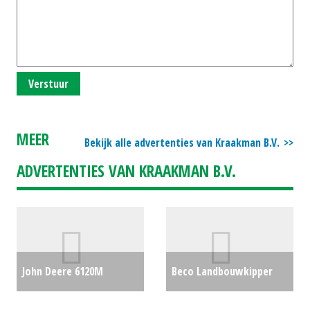
Verstuur
MEER
Bekijk alle advertenties van Kraakman B.V.
ADVERTENTIES VAN KRAAKMAN B.V.
John Deere 6120M
Beco Landbouwkipper
trekker (REU) #692340
€0
SUPER 1800 Hydraulische