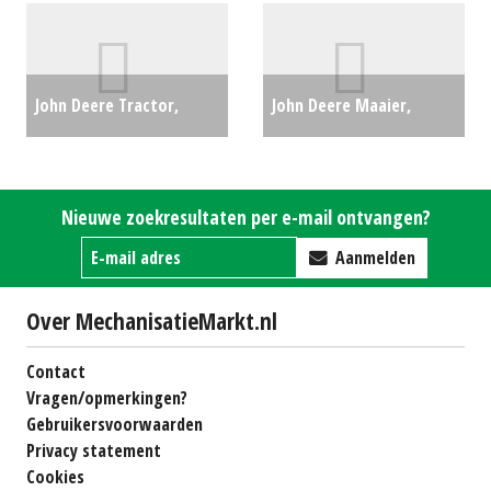
#26921
€0
John Deere Tractor,
John Deere Maaier,
compact 4052M (HA)
cirkelmaaier Z545R (HG)
#27651
€0
#26430
€9231
Nieuwe zoekresultaten per e-mail ontvangen?
Aanmelden
Over MechanisatieMarkt.nl
Contact
Vragen/opmerkingen?
Gebruikersvoorwaarden
Privacy statement
Cookies