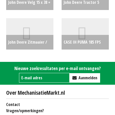
John Deere Velg 15 x 38 =
John Deere Tractor 5
15-38 (NT) #33
€500
100M TREKKER (BS)
#24551
€0
John Deere Zitmaaier /
CASE IH PUMA 185 FPS
tuintrekker X940 (WD)
T4A
€75000
#24178
€15350
Nieuwe zoekresultaten per e-mail ontvangen?
Aanmelden
Over MechanisatieMarkt.nl
Contact
Vragen/opmerkingen?