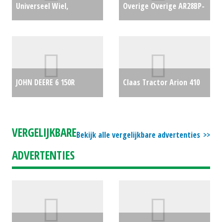
Universeel Wiel,
Overige Overige AR28BP-
compleet (ES) #23189
Zuigermembraampomp
€150
(ZND) #20452
€850
JOHN DEERE 6 150R
Claas Tractor Arion 410
TREKKER (BEN) #90176
€0
(LH) #479315
€0
VERGELIJKBARE
Bekijk alle vergelijkbare advertenties
ADVERTENTIES