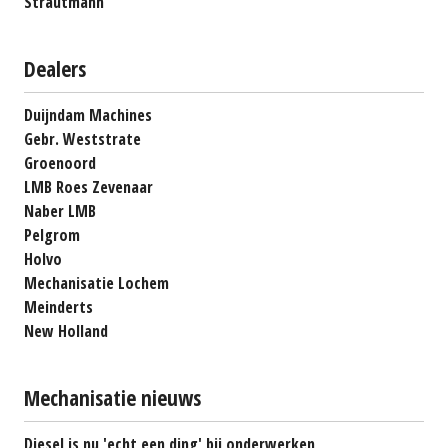
Strautmann
Dealers
Duijndam Machines
Gebr. Weststrate
Groenoord
LMB Roes Zevenaar
Naber LMB
Pelgrom
Holvo
Mechanisatie Lochem
Meinderts
New Holland
Mechanisatie nieuws
Diesel is nu 'echt een ding' bij onderwerken