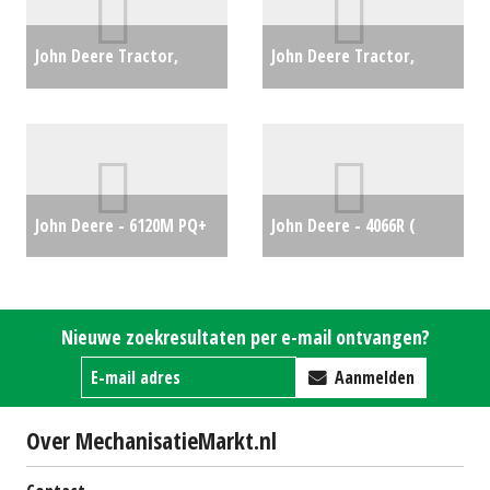
John Deere Tractor,
John Deere Tractor,
compact 4066R (HA)
compact 3046R (LH)
#274711
€0
#26664
€0
John Deere - 6120M PQ+
John Deere - 4066R (
€60000
DEMO )
€58500
Nieuwe zoekresultaten per e-mail ontvangen?
Aanmelden
Over MechanisatieMarkt.nl