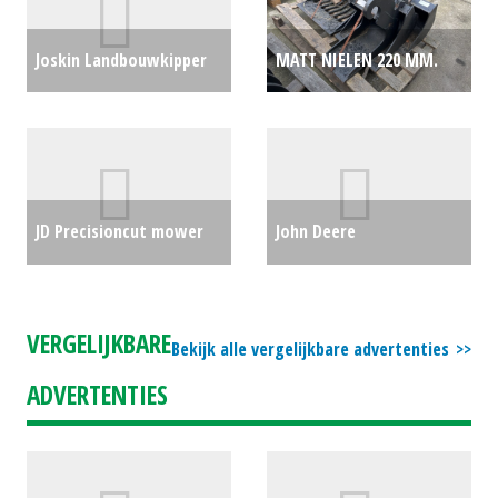
Joskin Landbouwkipper
MATT NIELEN 220 MM.
Trans-Cap 6500/22BC150
BANAANBAK (ZUI) #78934
(HG) #29405
€0
€0
JD Precisioncut mower
John Deere
(BRU) #27938
€0
Professionele zitmaaier
/ tuintrekker X940 met
VERGELIJKBARE
Bekijk alle vergelijkbare advertenties
54" (137cm) maaideck
ADVERTENTIES
(LH) #26663
€16950