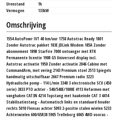
Urenstand
1h
Vermogen
133kW
Omschrijving
1554 AutoPowr IVT 40 km/uur 1758 Autotrac Ready 1801
Zonder Autotrac pakket 183E JDLink Modem 185A Zonder
abonnement 189B StarFire 7000 ontvanger met RTK
Permanente licentie 190R G5 Universeel display incl.
Autotrac activatie 1950 Zonder activatie 2046 Cabine met
CommandArm, met vering 2143 Premium stoel 2513 Spiegels
handmatig uitschuifbaar 2667 Premium radio 3223
Hydraulische pomp - 114 L/min 3340 3 electronische SCV (450
serie) 3833 PTO achter - 540/540E/1000E 4113 Hefarmen met
vanghaken CAT3N 4214 Topstang met haakeinde CAT 3 4414
Stabilisatiestang - Automatisch links en standaard houder
rechts 5010 Flensas achter 5093 2-positie stalen wielen 5233
Achterwielen 600/65R38 5905 Trelleborg 6065 4WD vooras -