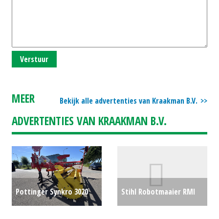
Verstuur
MEER
Bekijk alle advertenties van Kraakman B.V.
ADVERTENTIES VAN KRAAKMAN B.V.
Pottinger Synkro 3020
Stihl Robotmaaier RMI
(HIL) #75872
€0
422.1P (BS) #26320
€500