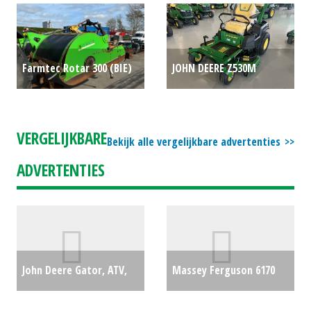
Farmtec Rotar 300 (BIE)
JOHN DEERE Z530M
#688359
€0
ZEROTURN 48" (MID)
#692310
€8228
VERGELIJKBARE
Bekijk alle vergelijkbare advertenties
ADVERTENTIES
John Deere Gator, ATV,
Massey Ferguson 6170
XUV, Quad HPX815E (HG)
€12500