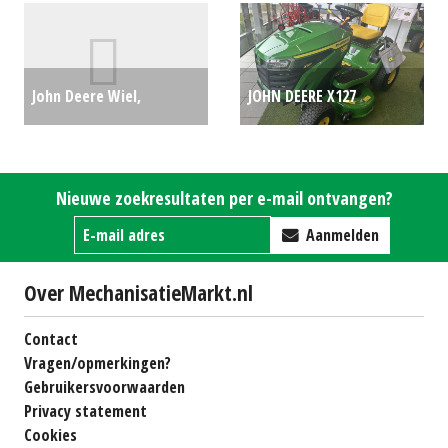
#148569
€0
John Deere Wiel,
JOHN DEERE X127
compleet 650/65R42
ZITMAAIER MY2026 (HIL)
Alliance 550 multiuse
#781522
€0
Nieuwe zoekresultaten per e-mail ontvangen?
540/65R30 Alliance 550
Aanmelden
multiuse (HG) #20672
Over MechanisatieMarkt.nl
€4900
Contact
Vragen/opmerkingen?
Gebruikersvoorwaarden
Privacy statement
Cookies