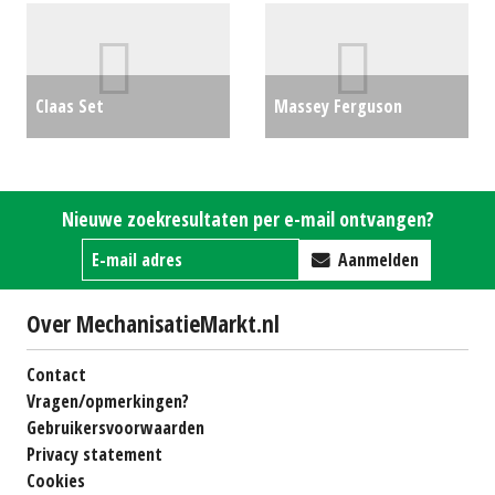
€4999
Claas Set
Massey Ferguson
frontgewichten (10x 34
TREKKERBUMPER 800 KG
kg)
€0
€0
Nieuwe zoekresultaten per e-mail ontvangen?
Aanmelden
Over MechanisatieMarkt.nl
Contact
Vragen/opmerkingen?
Gebruikersvoorwaarden
Privacy statement
Cookies