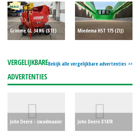
#26431
€0
#26855
€2250
Grimme GL 34 KG (STE)
Miedema HST 175 (ZIJ)
#690823
€15500
#777966
€0
VERGELIJKBARE
Bekijk alle vergelijkbare advertenties
ADVERTENTIES
John Deere - zwadmaaier
John Deere X147R
€15000
zitmaaier (KOU) #65699