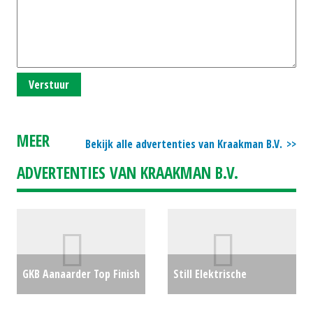
Verstuur
MEER
Bekijk alle advertenties van Kraakman B.V.
ADVERTENTIES VAN KRAAKMAN B.V.
GKB Aanaarder Top Finish
Still Elektrische
200 sleepmat (HG)
pallettruck ECH 15 (HG)