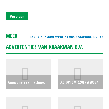
Verstuur
MEER
Bekijk alle advertenties van Kraakman B.V.
ADVERTENTIES VAN KRAAKMAN B.V.
Amazone Zaaimachine,
AS 901 SM (ZUI) #28087
mechanisch, tarwe D8-30
€8900
Special (WD) #28544