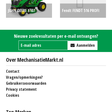
JOHN DEERE X107
Fendt FENDT 516 PROFI
ZITMAAIER MY 2026
PLUS
€0
(SOM) #777372
€0
Nieuwe zoekresultaten per e-mail ontvangen?
Aanmelden
Over MechanisatieMarkt.nl
Contact
Vragen/opmerkingen?
Gebruikersvoorwaarden
Privacy statement
Cookies
Top Merken