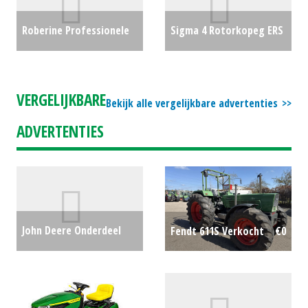
€2500
Roberine Professionele
Sigma 4 Rotorkopeg ERS
zitmaaier / tuintrekker
3000 (BV) #22877
€0
F302 DEMO (LH) #30444
€0
VERGELIJKBARE
Bekijk alle vergelijkbare advertenties
ADVERTENTIES
John Deere Onderdeel
Fendt 611S Verkocht
€0
Reductiekast dorskorf
T-serie (SB) #24935
€1400