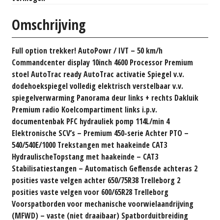
Omschrijving
Full option trekker! AutoPowr / IVT – 50 km/h
Commandcenter display 10inch 4600 Processor Premium
stoel AutoTrac ready AutoTrac activatie Spiegel v.v.
dodehoekspiegel volledig elektrisch verstelbaar v.v.
spiegelverwarming Panorama deur links + rechts Dakluik
Premium radio Koelcompartiment links i.p.v.
documentenbak PFC hydrauliek pomp 114L/min 4
Elektronische SCV’s – Premium 450-serie Achter PTO –
540/540E/1000 Trekstangen met haakeinde CAT3
HydraulischeTopstang met haakeinde – CAT3
Stabilisatiestangen – Automatisch Geflensde achteras 2
posities vaste velgen achter 650/75R38 Trelleborg 2
posities vaste velgen voor 600/65R28 Trelleborg
Voorspatborden voor mechanische voorwielaandrijving
(MFWD) – vaste (niet draaibaar) Spatborduitbreiding