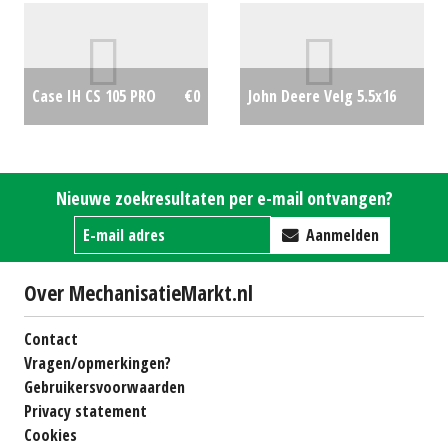
#27787
€0
#24178
€15350
John Deere Velg 5.5x16
Case IH CS 105 PRO
€0
(BS) #23795
€25
Nieuwe zoekresultaten per e-mail ontvangen?
Aanmelden
Over MechanisatieMarkt.nl
Contact
Vragen/opmerkingen?
Gebruikersvoorwaarden
Privacy statement
Cookies