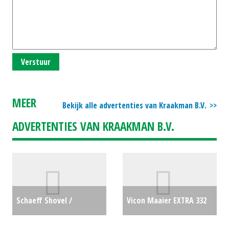
Verstuur
MEER
Bekijk alle advertenties van Kraakman B.V.
ADVERTENTIES VAN KRAAKMAN B.V.
Schaeff Shovel /
Vicon Maaier EXTRA 332
Wiellader / Laadschop /
EXPRESS (BS) #25962