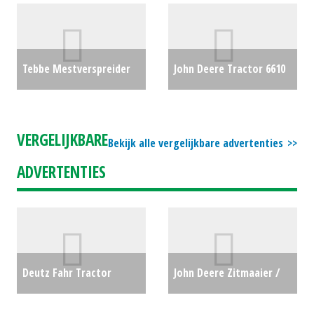
Tele-shovel Overig (HA)
€12350
#270475
€6500
Tebbe Mestverspreider
John Deere Tractor 6610
HS120 (ES) #23041
€7500
(BV) #24881
€27000
VERGELIJKBARE
Bekijk alle vergelijkbare advertenties
ADVERTENTIES
Deutz Fahr Tractor
John Deere Zitmaaier /
7250TTV TREKKER (LH)
tuintrekker X940 (WD)