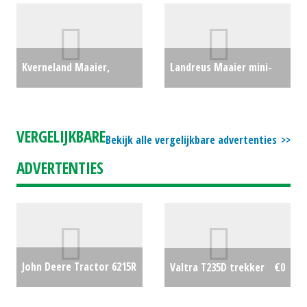
#28616
€0
Vacuümtank GWTG 8000
liter transporttank /
Kverneland Maaier,
Landreus Maaier mini-
watertank (HA) #25282
klepelmaaier FHP Plus
zwaar 2.50 maaikorf
€5000
230 (BS) #24476
€0
(MG) #170072
€0
VERGELIJKBARE
Bekijk alle vergelijkbare advertenties
ADVERTENTIES
John Deere Tractor 6215R
Valtra T235D trekker
€0
(RL) #26136
€0