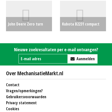
John Deere Zero turn
Kubota B2231 compact
maaier Z997R (WD)
traktor
€16250
#690421
€0
Nieuwe zoekresultaten per e-mail ontvangen?
Aanmelden
Over MechanisatieMarkt.nl
Contact
Vragen/opmerkingen?
Gebruikersvoorwaarden
Privacy statement
Cookies