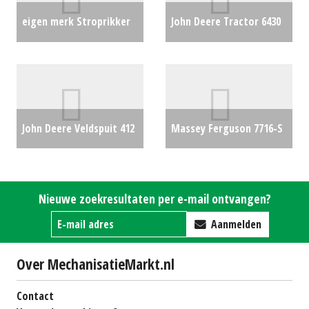
eigen merk Stroprikker
John Deere Tractor 6430
€0
Premium
AutoTrac/ISOBUS Ready
(SB) #19408
€48500
John Deere Veldspuit 412
Massey Ferguson 7716-S
(ZND) #23259
€5500
€79500
Nieuwe zoekresultaten per e-mail ontvangen?
Aanmelden
Over MechanisatieMarkt.nl
Contact