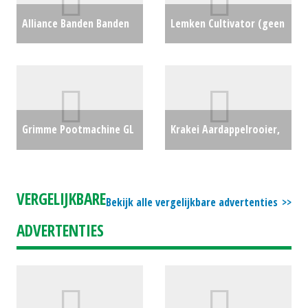
Alliance Banden Banden
Lemken Cultivator (geen
Alliance (MM) #26371
€0
schijveneg) Karat 10
(SOM) #25211
€12500
Grimme Pootmachine GL
Krakei Aardappelrooier,
34 K (NT) #23240
€0
zelfrijdend (SB) #31307
€0
VERGELIJKBARE
Bekijk alle vergelijkbare advertenties
ADVERTENTIES