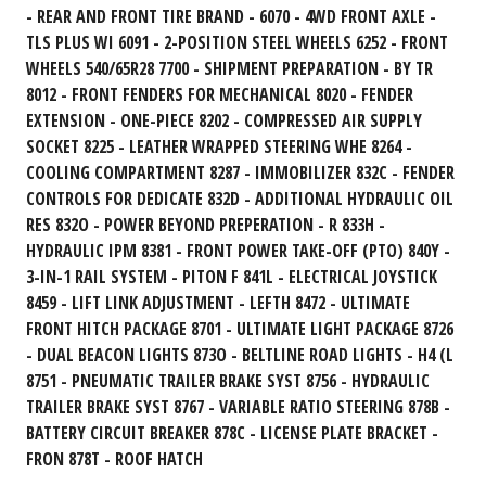
- REAR AND FRONT TIRE BRAND - 6070 - 4WD FRONT AXLE -
TLS PLUS WI 6091 - 2-POSITION STEEL WHEELS 6252 - FRONT
WHEELS 540/65R28 7700 - SHIPMENT PREPARATION - BY TR
8012 - FRONT FENDERS FOR MECHANICAL 8020 - FENDER
EXTENSION - ONE-PIECE 8202 - COMPRESSED AIR SUPPLY
SOCKET 8225 - LEATHER WRAPPED STEERING WHE 8264 -
COOLING COMPARTMENT 8287 - IMMOBILIZER 832C - FENDER
CONTROLS FOR DEDICATE 832D - ADDITIONAL HYDRAULIC OIL
RES 832O - POWER BEYOND PREPERATION - R 833H -
HYDRAULIC IPM 8381 - FRONT POWER TAKE-OFF (PTO) 840Y -
3-IN-1 RAIL SYSTEM - PITON F 841L - ELECTRICAL JOYSTICK
8459 - LIFT LINK ADJUSTMENT - LEFTH 8472 - ULTIMATE
FRONT HITCH PACKAGE 8701 - ULTIMATE LIGHT PACKAGE 8726
- DUAL BEACON LIGHTS 873O - BELTLINE ROAD LIGHTS - H4 (L
8751 - PNEUMATIC TRAILER BRAKE SYST 8756 - HYDRAULIC
TRAILER BRAKE SYST 8767 - VARIABLE RATIO STEERING 878B -
BATTERY CIRCUIT BREAKER 878C - LICENSE PLATE BRACKET -
FRON 878T - ROOF HATCH