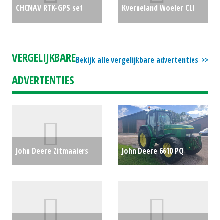
CHCNAV RTK-GPS set
Kverneland Woeler CLI
(ZUI) #692430
€0
300 (SB) #30223
€0
VERGELIJKBARE
Bekijk alle vergelijkbare advertenties
ADVERTENTIES
John Deere Zitmaaiers
John Deere 6610 PQ
X107 (ZOB) #39419
€3289
(EMA) #781559
€0