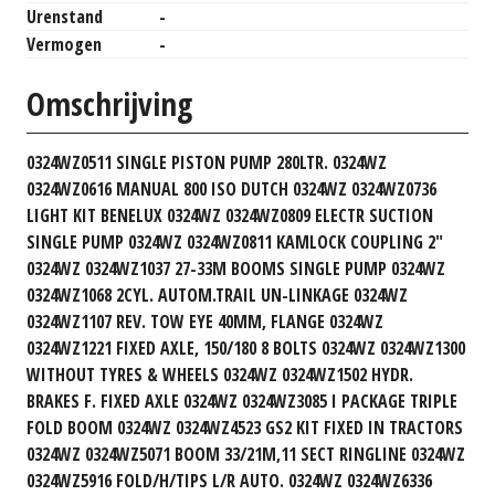
Urenstand
-
Vermogen
-
Omschrijving
0324WZ0511 SINGLE PISTON PUMP 280LTR. 0324WZ
0324WZ0616 MANUAL 800 ISO DUTCH 0324WZ 0324WZ0736
LIGHT KIT BENELUX 0324WZ 0324WZ0809 ELECTR SUCTION
SINGLE PUMP 0324WZ 0324WZ0811 KAMLOCK COUPLING 2"
0324WZ 0324WZ1037 27-33M BOOMS SINGLE PUMP 0324WZ
0324WZ1068 2CYL. AUTOM.TRAIL UN-LINKAGE 0324WZ
0324WZ1107 REV. TOW EYE 40MM, FLANGE 0324WZ
0324WZ1221 FIXED AXLE, 150/180 8 BOLTS 0324WZ 0324WZ1300
WITHOUT TYRES & WHEELS 0324WZ 0324WZ1502 HYDR.
BRAKES F. FIXED AXLE 0324WZ 0324WZ3085 I PACKAGE TRIPLE
FOLD BOOM 0324WZ 0324WZ4523 GS2 KIT FIXED IN TRACTORS
0324WZ 0324WZ5071 BOOM 33/21M,11 SECT RINGLINE 0324WZ
0324WZ5916 FOLD/H/TIPS L/R AUTO. 0324WZ 0324WZ6336