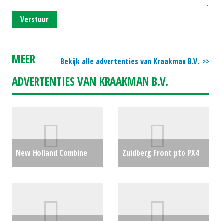
Verstuur
MEER
Bekijk alle advertenties van Kraakman B.V.
ADVERTENTIES VAN KRAAKMAN B.V.
New Holland Combine
Zuidberg Front pto PX4
8080 (SB) #23816
€17500
front-PTO (EL) #148738
€0