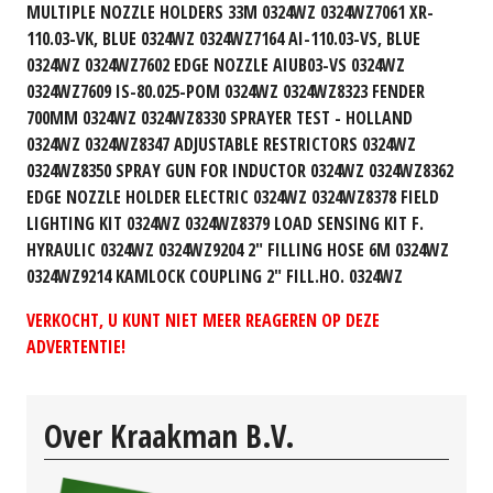
MULTIPLE NOZZLE HOLDERS 33M 0324WZ 0324WZ7061 XR-
110.03-VK, BLUE 0324WZ 0324WZ7164 AI-110.03-VS, BLUE
0324WZ 0324WZ7602 EDGE NOZZLE AIUB03-VS 0324WZ
0324WZ7609 IS-80.025-POM 0324WZ 0324WZ8323 FENDER
700MM 0324WZ 0324WZ8330 SPRAYER TEST - HOLLAND
0324WZ 0324WZ8347 ADJUSTABLE RESTRICTORS 0324WZ
0324WZ8350 SPRAY GUN FOR INDUCTOR 0324WZ 0324WZ8362
EDGE NOZZLE HOLDER ELECTRIC 0324WZ 0324WZ8378 FIELD
LIGHTING KIT 0324WZ 0324WZ8379 LOAD SENSING KIT F.
HYRAULIC 0324WZ 0324WZ9204 2" FILLING HOSE 6M 0324WZ
0324WZ9214 KAMLOCK COUPLING 2" FILL.HO. 0324WZ
VERKOCHT, U KUNT NIET MEER REAGEREN OP DEZE
ADVERTENTIE!
Over Kraakman B.V.