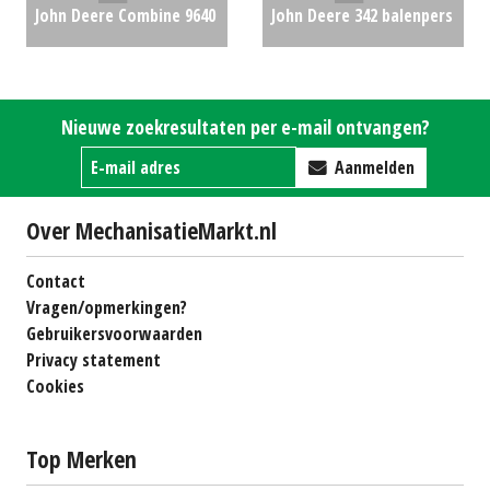
John Deere Combine 9640
John Deere 342 balenpers
WTS (SB) #27258
€0
€2750
Nieuwe zoekresultaten per e-mail ontvangen?
Aanmelden
Over MechanisatieMarkt.nl
Contact
Vragen/opmerkingen?
Gebruikersvoorwaarden
Privacy statement
Cookies
Top Merken