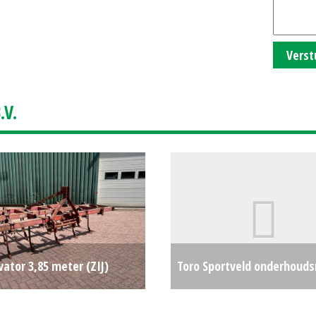
Verst
V.
ivator 3,85 meter (ZIJ)
Toro Sportveld onderhoud
€300
Overig (WD) #31293