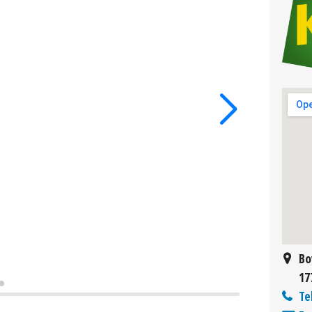
Bo
17
Te