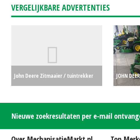
VERGELIJKBARE ADVERTENTIES
John Deere Zitmaaier / tuintrekker
JOHN DEER
X167R (RL) #692018
€5961
TURN 42" 
Nieuwe zoekresultaten per e-mail ontvan
Over MechanisatieMarkt.nl
Top Merk