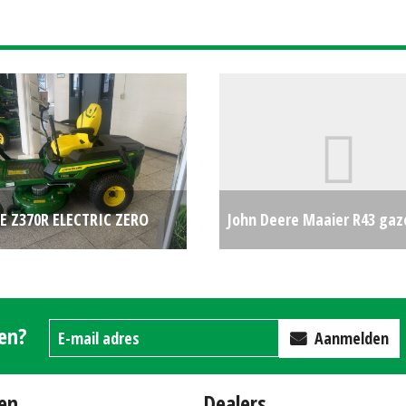
E Z370R ELECTRIC ZERO
John Deere Maaier R43 ga
(WOL) #687821
€0
AKTIEPRIJS! (ZND) #21109
gen?
Aanmelden
en
Dealers