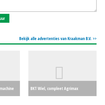
uur
Bekijk alle advertenties van Kraakman B.V.
smachine
BKT Wiel, compleet Agrimax
€37500
420/70R24 + 520/70R38 (HA) #27202