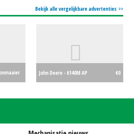
€1800
Bekijk alle vergelijkbare advertenties
zonmaaier
John Deere - 6140M AP
€0
€399
Mechanisatie nieuws