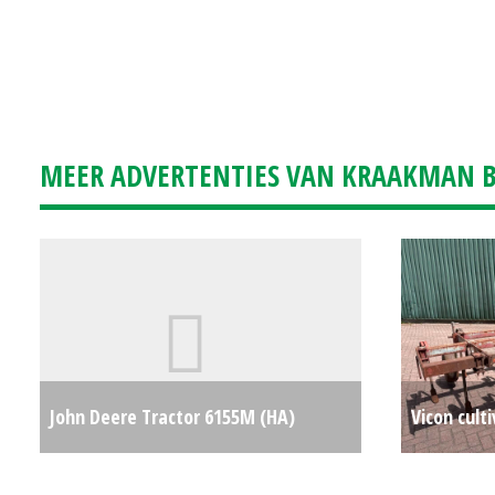
MEER ADVERTENTIES VAN KRAAKMAN B.
John Deere Tractor 6155M (HA)
Vicon cult
#25738
€0
#783876