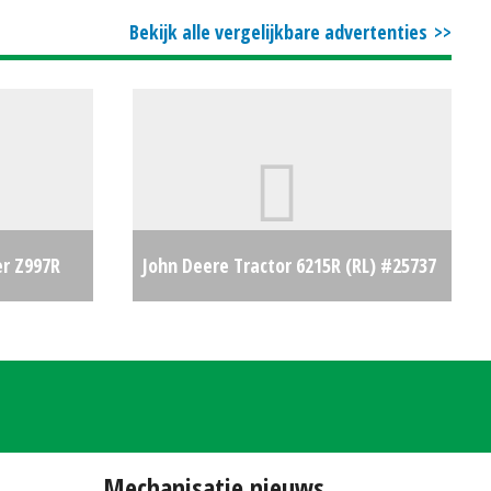
Bekijk alle vergelijkbare advertenties
er Z997R
John Deere Tractor 6215R (RL) #25737
€0
€0
Mechanisatie nieuws