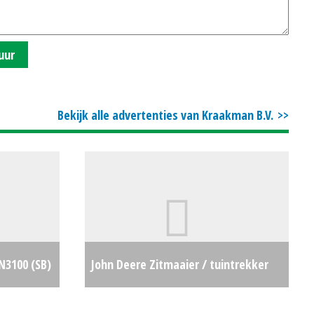
uur
Bekijk alle advertenties van Kraakman B.V.
N3100 (SB)
John Deere Zitmaaier / tuintrekker
€4250
X127 (LH) #692670
€0