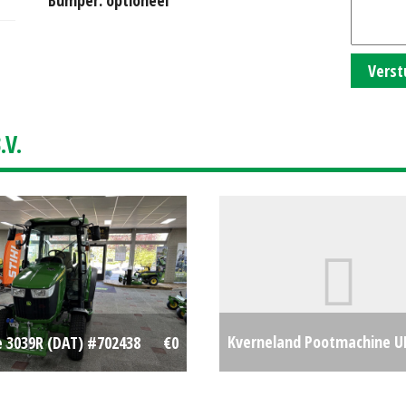
Verst
V.
Kverneland Pootmachine U
e 3039R (DAT) #702438
€0
#18784