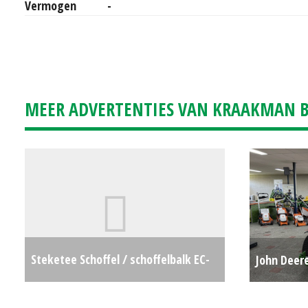
Vermogen
-
MEER ADVERTENTIES VAN KRAAKMAN B.
Steketee Schoffel / schoffelbalk EC-
John Deer
WEEDER type 7 (MM) #27995
€24500