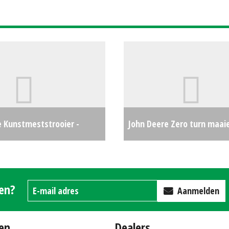
e Kunstmeststrooier -
John Deere Zero turn maai
er
€225
(WD) #690207
gen?
Aanmelden
en
Dealers