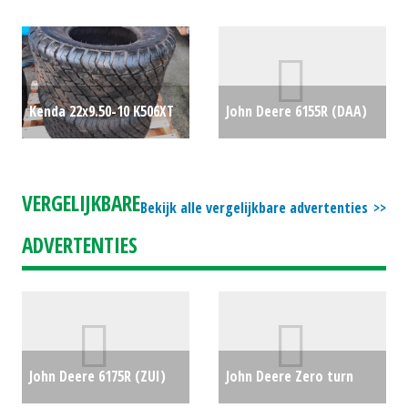
1150 kg (MOL) #738031
€0
650/85R38 en 600/70R28
(ZIJ) #779116
€0
Kenda 22x9.50-10 K506XT
John Deere 6155R (DAA)
band (2 stuks) (SOM)
#697375
€0
#31552
€0
VERGELIJKBARE
Bekijk alle vergelijkbare advertenties
ADVERTENTIES
John Deere 6175R (ZUI)
John Deere Zero turn