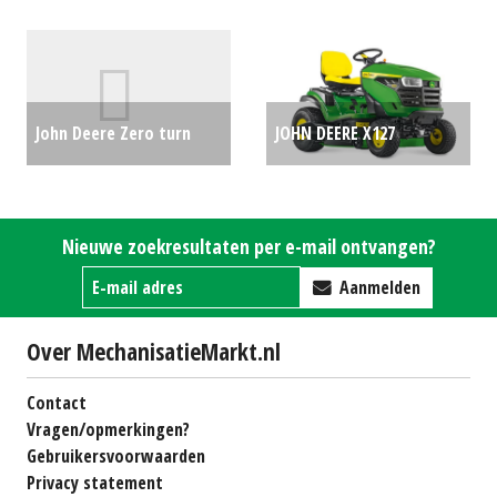
#64452
€0
maaier Z370R ELECTRIC
(MM) #690542
€9503
John Deere Zero turn
JOHN DEERE X127
maaier Z994R (HIL)
ZITMAAIER MY2026 (LIE)
#30902
€22880
#781539
€0
Nieuwe zoekresultaten per e-mail ontvangen?
Aanmelden
Over MechanisatieMarkt.nl
Contact
Vragen/opmerkingen?
Gebruikersvoorwaarden
Privacy statement