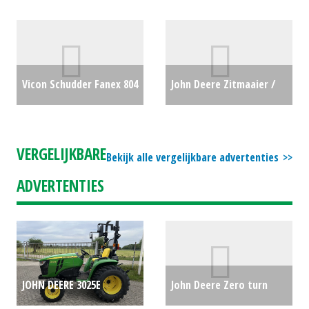
Culter 3.0 (HG) #27745
€0
Premium (WD) #23233
€54500
Vicon Schudder Fanex 804
John Deere Zitmaaier /
(BS) #31330
€13100
tuintrekker X350 (MG)
#692328
€5313
VERGELIJKBARE
Bekijk alle vergelijkbare advertenties
ADVERTENTIES
JOHN DEERE 3025E
John Deere Zero turn