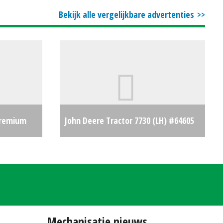
Bekijk alle vergelijkbare advertenties
Premium
John Deere Tractor 7730 (LH) #64605
€139500
€52000
Mechanisatie nieuws