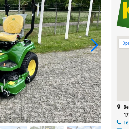
Be
17
Te