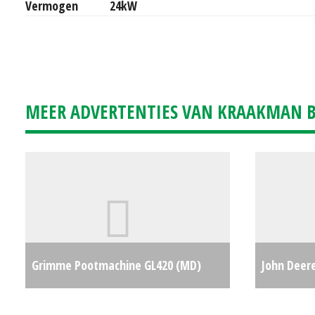
Vermogen
24kW
MEER ADVERTENTIES VAN KRAAKMAN B.
Grimme Pootmachine GL420 (MD)
John Deere
#23864
€0
ATU300, 4