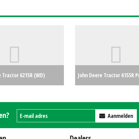
e Tractor 6215R (WD)
John Deere Tractor 6155R 
€0
Edition (ZND) #21185
gen?
Aanmelden
en
Dealers