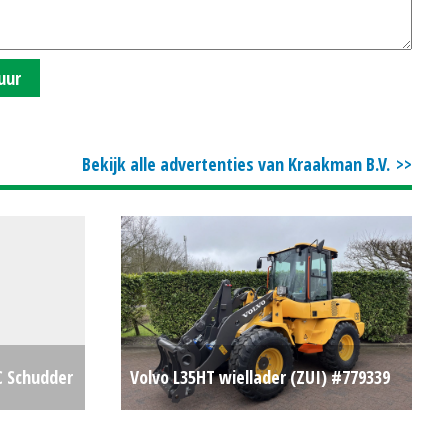
uur
Bekijk alle advertenties van Kraakman B.V.
C Schudder
Volvo L35HT wiellader (ZUI) #779339
€19500
€0