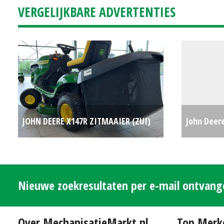
VERGELIJKBARE ADVERTENTIES
JOHN DEERE X147R ZITMAAIER (ZUI)
John Deer
#692965
€5168
#31146
Nieuwe zoekresultaten per e-mail ontvan
Over MechanisatieMarkt.nl
Top Merk