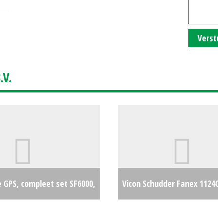
Verst
V.
 GPS, compleet set SF6000,
Vicon Schudder Fanex 1124
640 (ZOB) #26305
€0
(EL) #19164