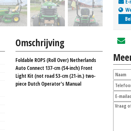
E-
We
Be
Omschrijving
Meer
Foldable ROPS (Roll Over) Netherlands
Auto Connect 137-cm (54-inch) Front
Light Kit (not road 53-cm (21-in.) two-
piece Dutch Operator's Manual