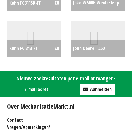
Jako W500H Weidesleep
Kuhn FC3115D-FF
€0
€0
John Deere - 550
Kuhn FC 313-FF
€0
rondebalenpers
€2500
Nieuwe zoekresultaten per e-mail ontvangen?
Aanmelden
Over MechanisatieMarkt.nl
Contact
Vragen/opmerkingen?