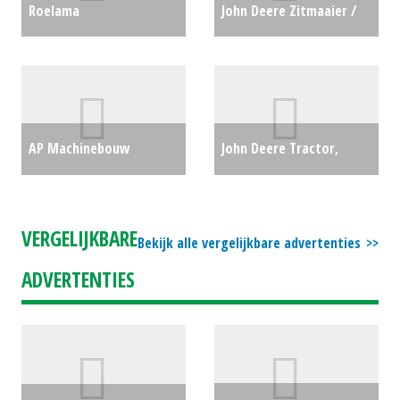
Roelama
John Deere Zitmaaier /
Landbouwkipper
tuintrekker X 167R (EL)
Landbouwkipper
#29357
€0
tandemas (EL) #690098
AP Machinebouw
John Deere Tractor,
€12500
Kilverbak KB 110-285 (LH)
compact 4520 (HA)
#29157
€34350
#28648
€21900
VERGELIJKBARE
Bekijk alle vergelijkbare advertenties
ADVERTENTIES