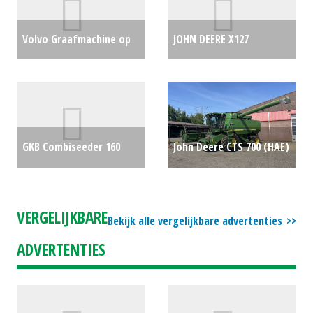
Volvo Graafmachine op
JOHN DEERE X127
rupsen ECR88D PRO (MM)
ZITMAAIER (HAE)
#19833
€0
#692669
€4080
GKB Combiseeder 160
John Deere CTS 700 (HAE)
(HIL) #31407
€12500
#693383
€0
VERGELIJKBARE
Bekijk alle vergelijkbare advertenties
ADVERTENTIES