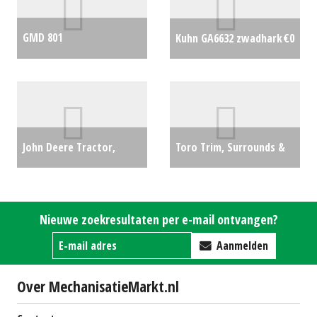
GMD 801
Kuhn GA6632 zwadhark
€0
SCHIJVENMAAIER
€0
John Deere Tractor,
Toro Trim, Surrounds &
compact 3045R (LH)
Roughzitmaaiers Overig
#19114
€0
(HA) #237030
€7000
Nieuwe zoekresultaten per e-mail ontvangen?
Aanmelden
Over MechanisatieMarkt.nl