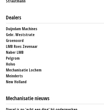
Strautmann
Dealers
Duijndam Machines
Gebr. Weststrate
Groenoord
LMB Roes Zevenaar
Naber LMB
Pelgrom
Holvo
Mechanisatie Lochem
Meinderts
New Holland
Mechanisatie nieuws
Diesel is nu 'echt een ding' bij onderwerken