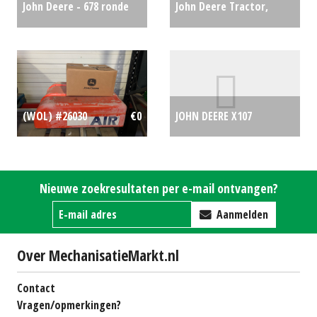
John Deere - 678 ronde
John Deere Tractor,
balenpers met wikkelaar
compact 3046R (HG)
€15500
#27384
€0
JOHN DEERE X107
(WOL) #26030
€0
ZITMAAIER (SOM)
#691830
€3289
Nieuwe zoekresultaten per e-mail ontvangen?
Aanmelden
Over MechanisatieMarkt.nl
Contact
Vragen/opmerkingen?