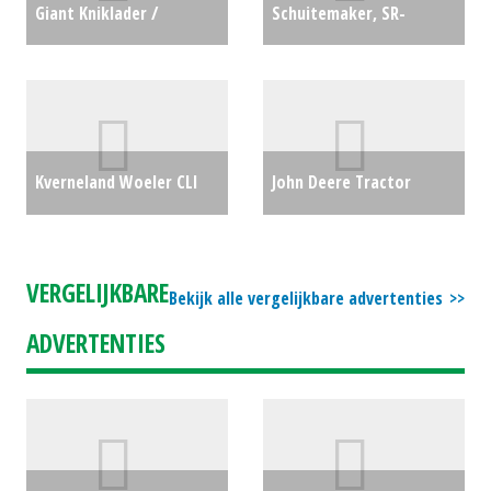
Giant Kniklader /
Schuitemaker, SR-
Minishovel G2700E (LH)
Opraapwagen /
#28206
€0
Silagewagen Rapide 130
S (KK) #24880
€39800
Kverneland Woeler CLI
John Deere Tractor
430 (MG) #25191
€7600
6140M (MAA) #63052
€0
VERGELIJKBARE
Bekijk alle vergelijkbare advertenties
ADVERTENTIES