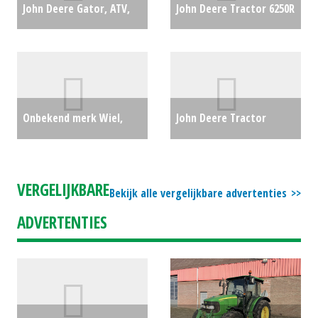
John Deere Gator, ATV,
John Deere Tractor 6250R
XUV, Quad HPX815E
(LH) #60692
€0
GATOR - EX RENTAL
MACHINE (HG) #27812
Onbekend merk Wiel,
John Deere Tractor
€19750
compleet 550/60R22.5
6120M (NT) #22199
€0
(ES) #23182
€250
VERGELIJKBARE
Bekijk alle vergelijkbare advertenties
ADVERTENTIES