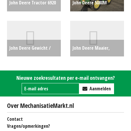
John Deere Tractor 6920
John Deere 5080M
Autopower (WD) #26551
trekker (HAE) #60387
€0
€0
John Deere Gewicht /
John Deere Maaier,
Wielgewichten 900 kg
cirkelmaaier 331 (LH)
code 8966 (SB) #22415
#28293
€4250
Nieuwe zoekresultaten per e-mail ontvangen?
€2150
Aanmelden
Over MechanisatieMarkt.nl
Contact
Vragen/opmerkingen?