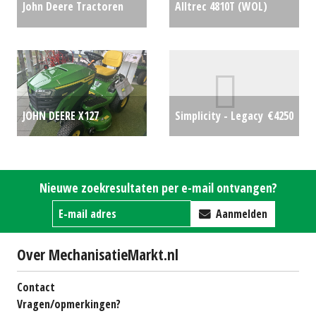
John Deere Tractoren
Alltrec 4810T (WOL)
6175R (SB) #26354
€0
#21051
€45000
JOHN DEERE X127
Simplicity - Legacy
€4250
ZITMAAIER MY2026 (HIL)
#781522
€0
Nieuwe zoekresultaten per e-mail ontvangen?
Aanmelden
Over MechanisatieMarkt.nl
Contact
Vragen/opmerkingen?