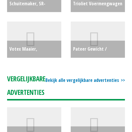
Schuitemaker, SR-
Trioliet Voermengwagen
Voermengwagen AMIGO
MASTERBUSTER (ES)
30W (MG) #26035
€22750
#23276
€3850
Votex Maaier,
Pateer Gewicht /
klepelmaaier Jumbo 190
Wielgewichten 650 kg
(SB) #23870
€1250
beton - 2 (MD) #19250
VERGELIJKBARE
Bekijk alle vergelijkbare advertenties
€500
ADVERTENTIES