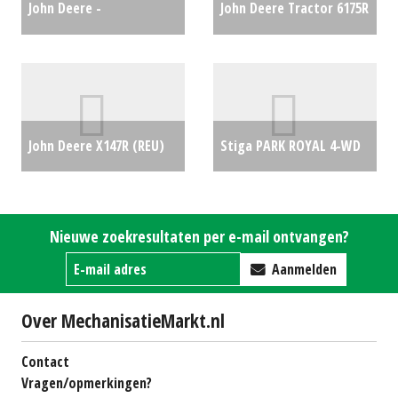
John Deere -
John Deere Tractor 6175R
aanbouwdelen voorlader
Premium (WD) #24758
€0
€500
John Deere X147R (REU)
Stiga PARK ROYAL 4-WD
#692014
€5282
€0
Nieuwe zoekresultaten per e-mail ontvangen?
Aanmelden
Over MechanisatieMarkt.nl
Contact
Vragen/opmerkingen?