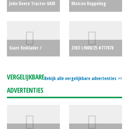
John Deere Tractor 6430
Molcon Koppeling
(WD) #58784
€0
Cilinderkoppelingset
(SB) #24752
€1500
Giant Kniklader /
ZIBO L9000/25 #777878
Minishovel G2500 HD (LH)
€3975
#31495
€0
VERGELIJKBARE
Bekijk alle vergelijkbare advertenties
ADVERTENTIES