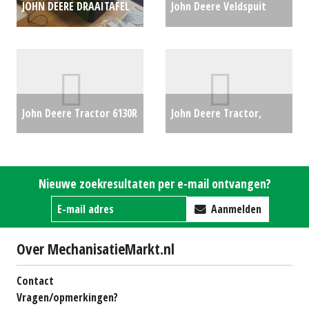
JOHN DEERE DRAAITAFEL
John Deere Veldspuit
(REU) #23290
€3000
M740i 27m (BV) #23915
€39500
John Deere Tractor 6130R
John Deere Tractor,
AUTOPOWER CP (LH)
compact 4049R (HG)
#25072
€0
#20158
€34999
Nieuwe zoekresultaten per e-mail ontvangen?
Aanmelden
Over MechanisatieMarkt.nl
Contact
Vragen/opmerkingen?