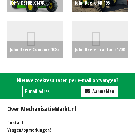
JOHN DEERE X147R
John Deere 6R 195
ZITMAAIER MY2026 (HAE)
trekker (LIE) #781257
#777342
€0
€165000
John Deere Combine 1085
John Deere Tractor 6120R
Hydro (BV) #26883
€0
(RL) #23785
€84000
Nieuwe zoekresultaten per e-mail ontvangen?
Aanmelden
Over MechanisatieMarkt.nl
Contact
Vragen/opmerkingen?