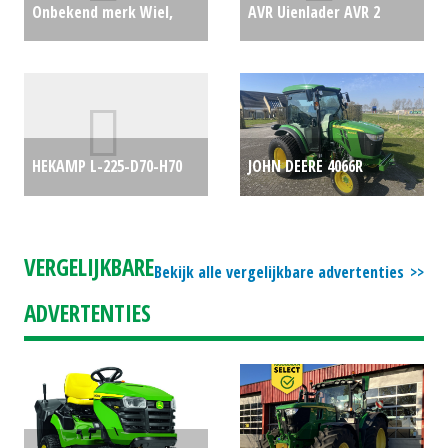
Onbekend merk Wiel,
AVR Uienlader AVR 2
compleet 26x7.5-12 +
zelfrijdende aardappel
11.2-20 op velg voor
rooier ARW 260 / uien
compact trekker (HA)
lader (BV) #21948
€22500
HEKAMP L-225-D70-H70
JOHN DEERE 4066R
#27225
€400
(WIJ) #29710
€0
COMPACTTREKKER (BIE)
#777839
€0
VERGELIJKBARE
Bekijk alle vergelijkbare advertenties
ADVERTENTIES