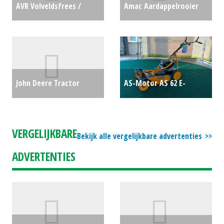
AVR Volveldsfrees /
Amac Aardappelrooier
frontfrees Ge-Force
AXL 2 (WD) #25103
€0
V3088 (WD) #21795
€9500
John Deere Tractor
AS-Motor AS 62 E-
5085M (SB) #30257
€38000
Allmaeher (LIE) #60999
€2499
VERGELIJKBARE
Bekijk alle vergelijkbare advertenties
ADVERTENTIES