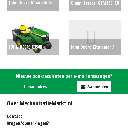
John Deere Maaidek 42
Gianni Ferrari GTM160
€0
inch 107cm (HG) #27083
€0
JOHN DEERE X350R
John Deere Zitmaaier /
ZITMAAIER 42" (LIE)
tuintrekker X380 (ZOB)
#781580
€0
#65646
€0
Nieuwe zoekresultaten per e-mail ontvangen?
Aanmelden
Over MechanisatieMarkt.nl
Contact
Vragen/opmerkingen?