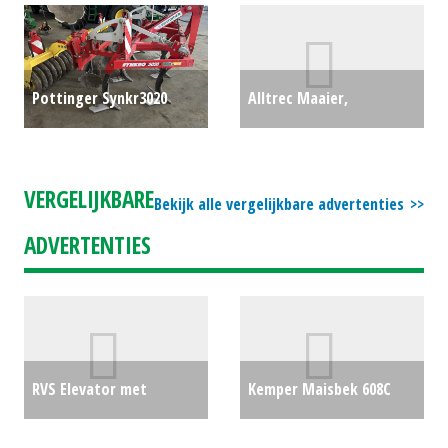
#29829
€4250
Pottinger Synkr3020
Alltrec Maaier,
Cultivator (HIL) #75957
frontmaaier 8015F (HG)
€0
#29741
€0
VERGELIJKBARE
Bekijk alle vergelijkbare advertenties
ADVERTENTIES
RVS Elevator met
Kemper Maisbek 608C
waterbak
€0
MAIS KOLVEN PLUKKER