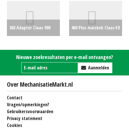
(LH) #28998
€0
360 Adapter Claas 900
460 Plus maisbek Claas
€0
€2500
Nieuwe zoekresultaten per e-mail ontvangen?
Aanmelden
Over MechanisatieMarkt.nl
Contact
Vragen/opmerkingen?
Gebruikersvoorwaarden
Privacy statement
Cookies