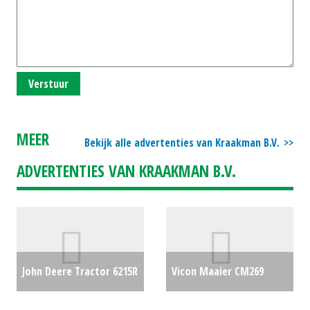
Verstuur
MEER
Bekijk alle advertenties van Kraakman B.V.
ADVERTENTIES VAN KRAAKMAN B.V.
John Deere Tractor 6215R
Vicon Maaier CM269
(RL) #26136
€0
TROMMEL MAAIER (EL)