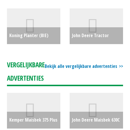
schijveneg) Karat 10/300
Kuilhapper/pelikaanhapper
(ZOB) #29159
€0
Model B 2,20m #282
€0
Koning Planter (BIE)
John Deere Tractor
#695218
€0
**VEILING_2** 6520
TREKKER (WD) #27325
€0
VERGELIJKBARE
Bekijk alle vergelijkbare advertenties
ADVERTENTIES
Kemper Maisbek 375 Plus
John Deere Maisbek 630C