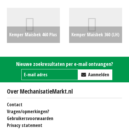
(LH) #25173
€0
(LH) #28870
€0
Kemper Maisbek 460 Plus
Kemper Maisbek 360 (LH)
(LIE) #25522
€0
#20542
€25000
Nieuwe zoekresultaten per e-mail ontvangen?
Aanmelden
Over MechanisatieMarkt.nl
Contact
Vragen/opmerkingen?
Gebruikersvoorwaarden
Privacy statement