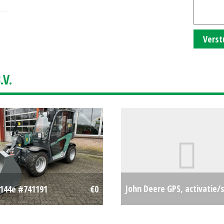
Verst
V.
John Deere GPS, activatie
144e #741191
€0
licentie SF3-voorbereidings