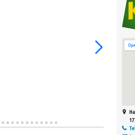
Ha
17
Te