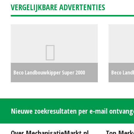
VERGELIJKBARE ADVERTENTIES
€4250
Beco Landbouwkipper Super 2000
Beco Land
(WD) #30033
€0
(MM) #29
Nieuwe zoekresultaten per e-mail ontvan
Over MechanisatieMarkt.nl
Top Merk