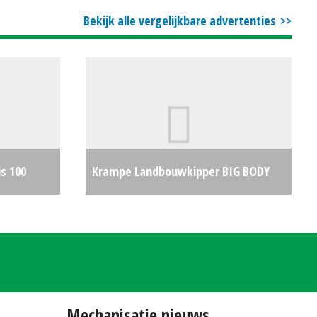
7
€1991
Bekijk alle vergelijkbare advertenties
s 100
Krampe Landbouwkipper BIG BODY
€0
900 (ZUI) #22981
€0
Mechanisatie nieuws