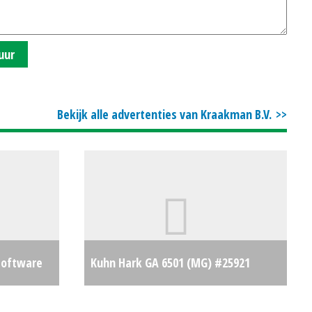
uur
Bekijk alle advertenties van Kraakman B.V.
/software
Kuhn Hark GA 6501 (MG) #25921
activering
€19220