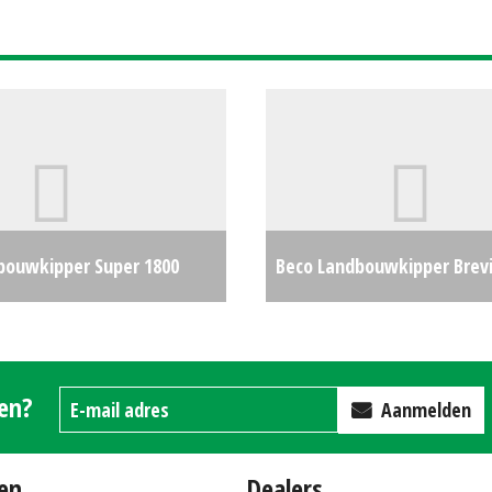
Starfire™ 6000 (ZOB) #2966
bouwkipper Super 1800
Beco Landbouwkipper Brevi
521
€0
(MD) #27033
gen?
Aanmelden
en
Dealers