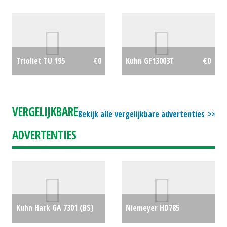
€4000
Swingo Compact 200
€8750
Trioliet TU 195
€0
Kuhn GF13003T
€0
VERGELIJKBARE
Bekijk alle vergelijkbare advertenties
ADVERTENTIES
Kuhn Hark GA 7301 (BS)
Niemeyer HD785