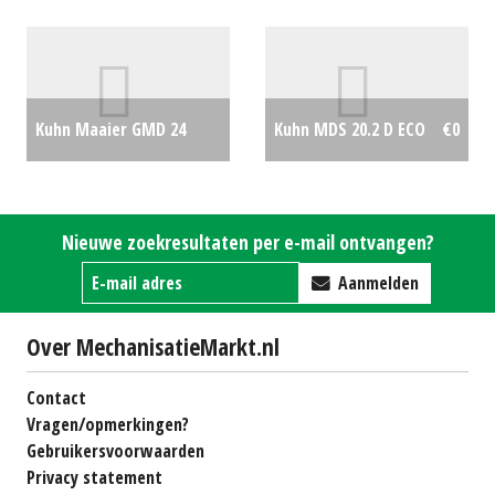
#27004
€6500
schudder
€0
Kuhn Maaier GMD 24
Kuhn MDS 20.2 D ECO
€0
(MG) #25931
€8220
Nieuwe zoekresultaten per e-mail ontvangen?
Aanmelden
Over MechanisatieMarkt.nl
Contact
Vragen/opmerkingen?
Gebruikersvoorwaarden
Privacy statement