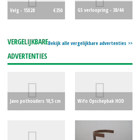
GS verloopring - 38/44
Velg - 15X28
€350
€350
VERGELIJKBARE
Bekijk alle vergelijkbare advertenties
ADVERTENTIES
Javo pothouders 10,5 cm
Wifo Opschepbak HOD
binnenmaat houder
€0
225 (BV) #28227
€2750