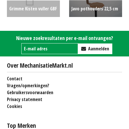
Grimme Kisten vuller GBF
Javo pothouders 22,5 cm
L-S-L (MD) #25049
€0
binnenmaat houder
€0
Nieuwe zoekresultaten per e-mail ontvangen?
Aanmelden
Over MechanisatieMarkt.nl
Contact
Vragen/opmerkingen?
Gebruikersvoorwaarden
Privacy statement
Cookies
Top Merken