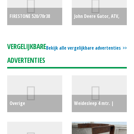
€0
FIRESTONE 520/70r38
John Deere Gator, ATV,
(hobbelt) (MOL) #41898
XUV, Quad XUV865M (LH)
€1250
#27671
€32185
VERGELIJKBARE
Bekijk alle vergelijkbare advertenties
ADVERTENTIES
Overige
Weidesleep 4 mtr. |
wegenonderhoudsmachines
Mechanisch | 3- punts
€0
€275