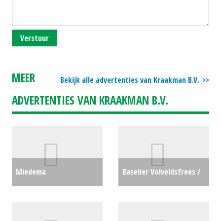
Verstuur
MEER
Bekijk alle advertenties van Kraakman B.V.
ADVERTENTIES VAN KRAAKMAN B.V.
Miedema
Baselier Volveldsfrees /
Hallenvuller/Boxenvuller
frontfrees FF310 (NT)
LBV 160-70 (WD) #696601
#30537
€0