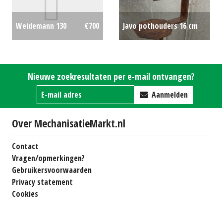
Javo pothouders 16 cm
Weidemann 130
€700
binnenmaat houder
€0
Nieuwe zoekresultaten per e-mail ontvangen?
Aanmelden
Over MechanisatieMarkt.nl
Contact
Vragen/opmerkingen?
Gebruikersvoorwaarden
Privacy statement
Cookies