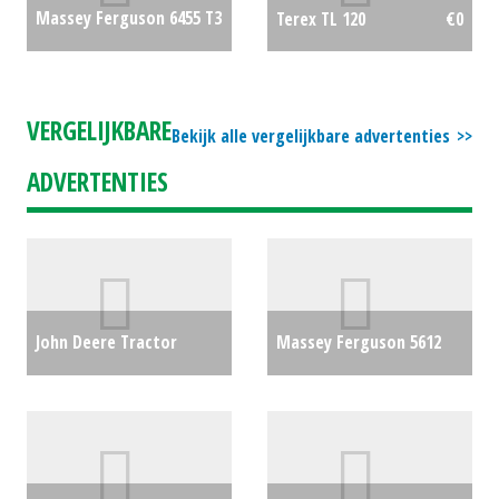
Massey Ferguson 6455 T3
Terex TL 120
€0
€36000
VERGELIJKBARE
Bekijk alle vergelijkbare advertenties
ADVERTENTIES
John Deere Tractor
Massey Ferguson 5612
6155M AQ+ ECO - BJ 2021
Dyna-4 &quot;EF&quot;
(HA) #28530
€0
€0