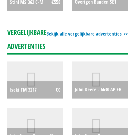
Overigen Banden SET
Stihl MS 362 C-M
€558
DUBBELLUCHT 13.6x38
€700
VERGELIJKBARE
Bekijk alle vergelijkbare advertenties
ADVERTENTIES
John Deere - 6630 AP FH
Iseki TM 3217
€0
€29500