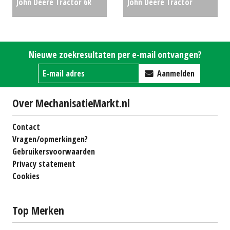
John Deere Tractor 6R
John Deere Tractor
155 (RL) #688599
€0
5090M (BV) #22229
€75000
Nieuwe zoekresultaten per e-mail ontvangen?
Aanmelden
Over MechanisatieMarkt.nl
Contact
Vragen/opmerkingen?
Gebruikersvoorwaarden
Privacy statement
Cookies
Top Merken