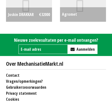
Agromet
Joskin DRAKKAR
€32000
Landbouwkipper, hoog
volume T653-3 (WD)
Nieuwe zoekresultaten per e-mail ontvangen?
#20842
€5950
Aanmelden
Over MechanisatieMarkt.nl
Contact
Vragen/opmerkingen?
Gebruikersvoorwaarden
Privacy statement
Cookies