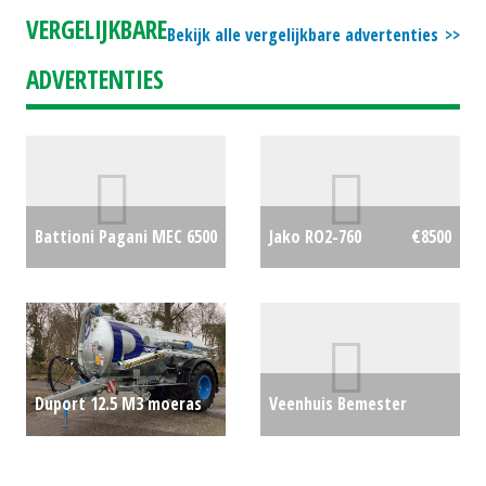
grondkipper
€0
VERGELIJKBARE
Bekijk alle vergelijkbare advertenties
ADVERTENTIES
Battioni Pagani MEC 6500
Jako RO2-760
€8500
vaccumpomp
€750
Duport 12.5 M3 moeras
Veenhuis Bemester
tank
€0
Terraject 300 8.12 (HA)