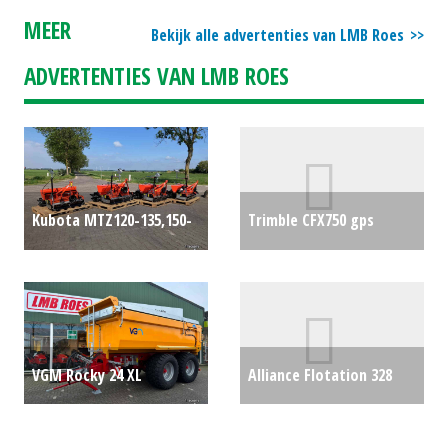
MEER
Bekijk alle advertenties van LMB Roes
ADVERTENTIES VAN LMB ROES
Kubota MTZ120-135,150-
Trimble CFX750 gps
170 zaaicombinatie
navigatie
€950
rotorkopeg zaaimachine
R2
€5500
VGM Rocky 24 XL
Alliance Flotation 328
zandkipper gronddumper
700/50 R22.5
€0