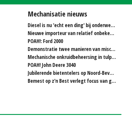
Mechanisatie nieuws
Diesel is nu 'echt een ding' bij onderwerken
Nieuwe importeur van relatief onbekende merken...
POAH!: Ford 2000
Demonstratie twee manieren van miscanthus hakselen
Mechanische onkruidbeheersing in tulpenteelt steeds...
POAH! John Deere 3040
Jubilerende bietentelers op Noord-Beveland rijden elkaar...
Bemest op z'n Best verlegt focus van grasland naar bouwland