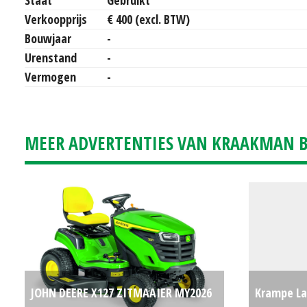
Verkoopprijs
€ 400 (excl. BTW)
Bouwjaar
-
Urenstand
-
Vermogen
-
MEER ADVERTENTIES VAN KRAAKMAN B.
JOHN DEERE X127 ZITMAAIER MY2026
Krampe La