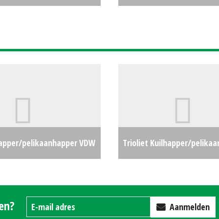
 (BV) #28610
€0
apper/pelikaanhapper VDW
Trioliet Kuilhapper/pelika
34
€6500
TU (HA) #27010
gen?
Aanmelden