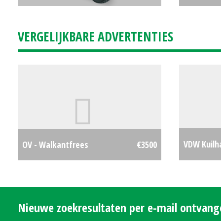
(HAE) #781519
€0
750 KIPPER
VERGELIJKBARE ADVERTENTIES
VDW Kuilh
OV - Walkantfrees
€3500
(MG) #267
Nieuwe zoekresultaten per e-mail ontvan