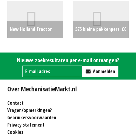
New Holland Tractor
575 kleine pakkenpers
€0
T6030 Range Command
40K-Eco + LUCHT !! (SB)
Nieuwe zoekresultaten per e-mail ontvangen?
#25059
€33500
Aanmelden
Over MechanisatieMarkt.nl
Contact
Vragen/opmerkingen?
Gebruikersvoorwaarden
Privacy statement
Cookies