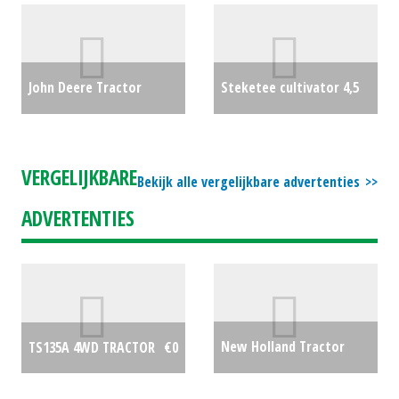
John Deere Tractor
Steketee cultivator 4,5
5090M (BV) #22229
€75000
meter (SOM) #776171
€0
VERGELIJKBARE
Bekijk alle vergelijkbare advertenties
ADVERTENTIES
New Holland Tractor
TS135A 4WD TRACTOR
€0
T6.145 (MD) #692203
€0