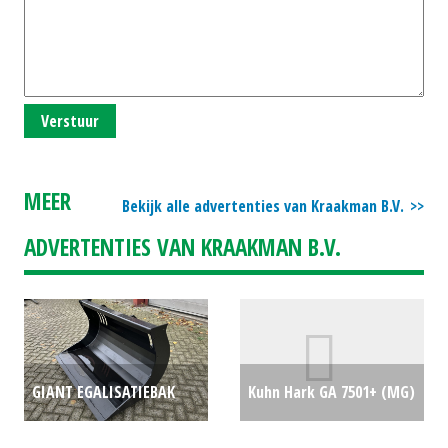
Verstuur
MEER
Bekijk alle advertenties van Kraakman B.V.
ADVERTENTIES VAN KRAAKMAN B.V.
GIANT EGALISATIEBAK
Kuhn Hark GA 7501+ (MG)
140CM (LIE) #36945
€0
#23363
€21000