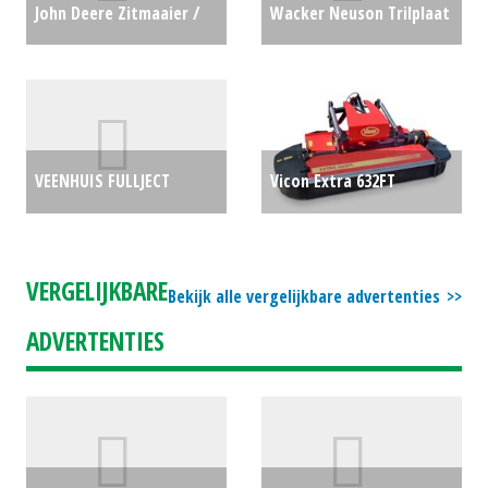
John Deere Zitmaaier /
Wacker Neuson Trilplaat
tuintrekker X147R (WCH)
DPU 2560 HTS (MG)
#692770
€0
#28806
€0
VEENHUIS FULLJECT
Vicon Extra 632FT
X1050P ZODE (LIE) #27465
Express frontmaaier
€54900
(BEN) #778462
€0
VERGELIJKBARE
Bekijk alle vergelijkbare advertenties
ADVERTENTIES