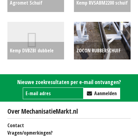
Agromet Schuif
Kemp RVSABM2200 schuif
Voer/sneeuw/bagger
(KOU) #777596
€1300
schuif verstelbaar (WD)
#19657
€0
Kemp DVBZBI dubbele
ZOCON RUBBERSCHUIF
veegband (REU) #697055
(LIE) #22363
€0
€1250
Nieuwe zoekresultaten per e-mail ontvangen?
Aanmelden
Over MechanisatieMarkt.nl
Contact
Vragen/opmerkingen?