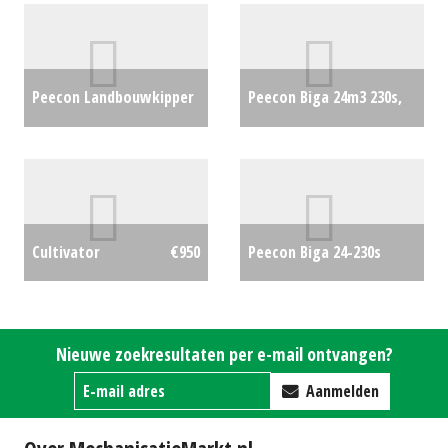
Peecon Landbouwkipper
Peecon Biga 24m3 230s,
MacLouis 18000 (NT)
in nieuw staat.
€0
#29495
€0
Peecon Biga 24-230s
Cultivator
€950
Twin Future
€0
Nieuwe zoekresultaten per e-mail ontvangen?
Aanmelden