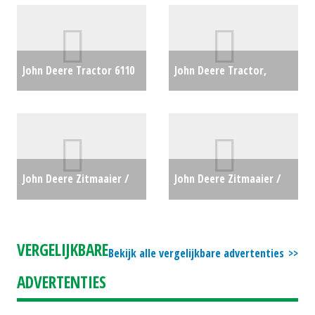
John Deere Tractor 6110
John Deere Tractor,
(ZOB) #29804
€0
compact 3046R + 320R
Voorlader (ZOB) #27645
€0
John Deere Zitmaaier /
John Deere Zitmaaier /
tuintrekker X107 (LH)
tuintrekker X107 (HG)
#692609
€0
#692624
€0
VERGELIJKBARE
Bekijk alle vergelijkbare advertenties
ADVERTENTIES