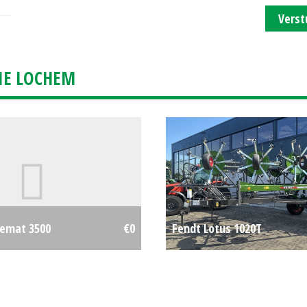
Verst
IE LOCHEM
emat 3500
€0
Fendt Lotus 1020T