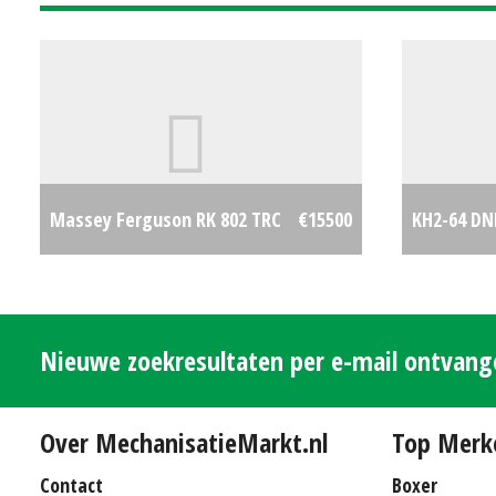
Massey Ferguson RK 802 TRC
€15500
KH2-64 D
Nieuwe zoekresultaten per e-mail ontvan
Over MechanisatieMarkt.nl
Top Merk
Contact
Boxer