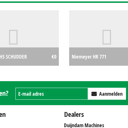
NHS SCHUDDER
€0
Niemeyer HR 771
gen?
Aanmelden
en
Dealers
Duijndam Machines