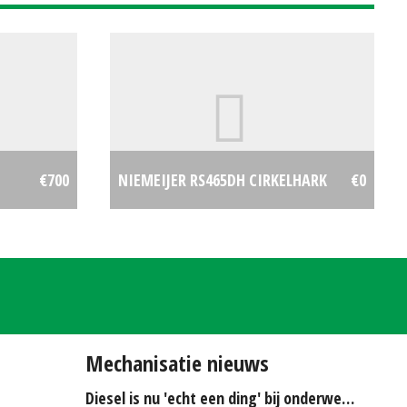
€700
NIEMEIJER RS465DH CIRKELHARK
€0
Mechanisatie nieuws
Diesel is nu 'echt een ding' bij onderwerken