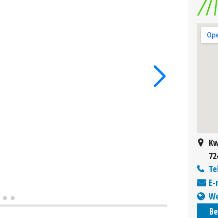
Kw
72
Te
E-
We
Be