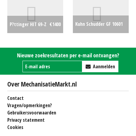
Kuhn Schudder GF 10601
P?ttinger HIT 69-Z
€1400
(ZND) #693369
€5750
Nieuwe zoekresultaten per e-mail ontvangen?
Aanmelden
Over MechanisatieMarkt.nl
Contact
Vragen/opmerkingen?
Gebruikersvoorwaarden
Privacy statement
Cookies