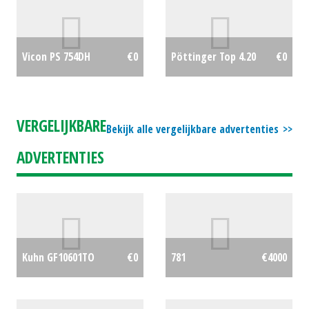
Vicon PS 754DH
€0
Pöttinger Top 4.20
€0
VERGELIJKBARE
Bekijk alle vergelijkbare advertenties
ADVERTENTIES
Kuhn GF10601TO
€0
781
€4000