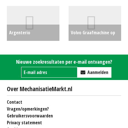
graafmachine (MID)
#25031
€47500
Argenterio
Volvo Graafmachine op
Graafmachine op banden
rupsen EC20E (MM)
ARGENTERIO KRAAN (ES)
#25034
€0
Nieuwe zoekresultaten per e-mail ontvangen?
#23278
€1850
Aanmelden
Over MechanisatieMarkt.nl
Contact
Vragen/opmerkingen?
Gebruikersvoorwaarden
Privacy statement