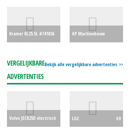
(BS) #24668
€11250
#783694
€0
Kramer KL25.5L #741836
AP Machinebouw
€0
Kuilhapper/pelikaanhapper
KL1000 (HA) #23901
€600
VERGELIJKBARE
Bekijk alle vergelijkbare advertenties
ADVERTENTIES
Volvo JECR25D electrisch
LG2
€0