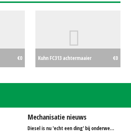
€0
Kuhn FC313 achtermaaier
€0
Mechanisatie nieuws
Diesel is nu 'echt een ding' bij onderwerken