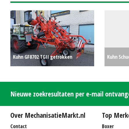
Kuhn GF8702 TGII getrokken
Kuhn Schu
schudder
€0
Nieuwe zoekresultaten per e-mail ontvan
Over MechanisatieMarkt.nl
Top Merk
Contact
Boxer