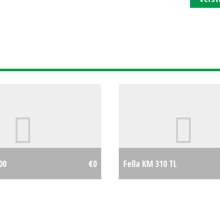
00
€0
Fella KM 310 TL