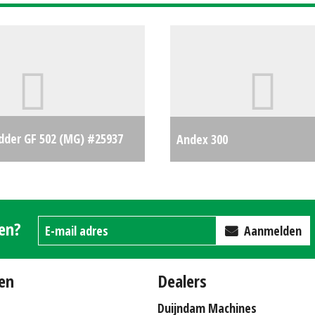
dder GF 502 (MG) #25937
Andex 300
€7950
gen?
Aanmelden
en
Dealers
Duijndam Machines