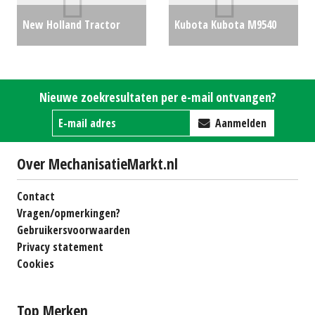
New Holland Tractor
Kubota Kubota M9540
T6.180 (LH) #31626
€0
cabrio 95pk
€0
Nieuwe zoekresultaten per e-mail ontvangen?
Aanmelden
Over MechanisatieMarkt.nl
Contact
Vragen/opmerkingen?
Gebruikersvoorwaarden
Privacy statement
Cookies
Top Merken