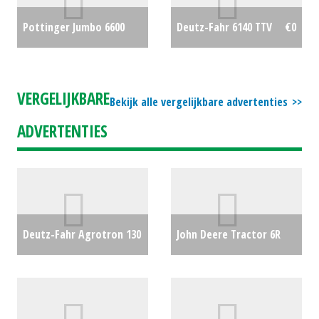
Pottinger Jumbo 6600
Deutz-Fahr 6140 TTV
€0
opraapwagen
€0
VERGELIJKBARE
Bekijk alle vergelijkbare advertenties
ADVERTENTIES
Deutz-Fahr Agrotron 130
John Deere Tractor 6R
€0
150 (SB) #25729
€0